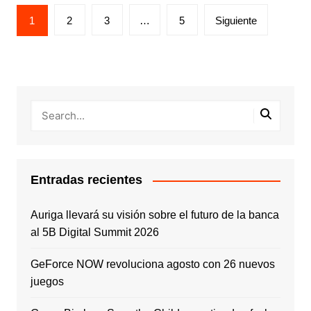
Paginación
1
2
3
…
5
Siguiente
de
entradas
Entradas recientes
Auriga llevará su visión sobre el futuro de la banca
al 5B Digital Summit 2026
GeForce NOW revoluciona agosto con 26 nuevos
juegos