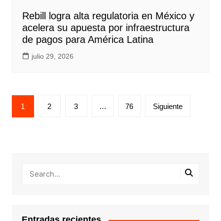
Rebill logra alta regulatoria en México y
acelera su apuesta por infraestructura
de pagos para América Latina
julio 29, 2026
Paginación
1
2
3
…
76
Siguiente
de
entradas
Entradas recientes