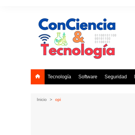
Saltar
al
contenido
Tecnología
Software
Seguridad
Inicio
opi