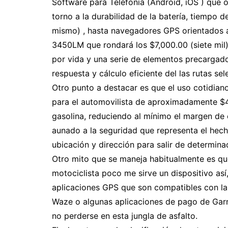
Software para Telefonía (Android, iOS ) que 
torno a la durabilidad de la batería, tiempo d
mismo) , hasta navegadores GPS orientados 
3450LM que rondará los $7,000.00 (siete mil
por vida y una serie de elementos precargado
respuesta y cálculo eficiente del las rutas se
Otro punto a destacar es que el uso cotidian
para el automovilista de aproximadamente $4
gasolina, reduciendo al mínimo el margen de e
aunado a la seguridad que representa el hech
ubicación y dirección para salir de determin
Otro mito que se maneja habitualmente es que
motociclista poco me sirve un dispositivo así
aplicaciones GPS que son compatibles con l
Waze o algunas aplicaciones de pago de Garm
no perderse en esta jungla de asfalto.