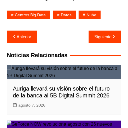
Centros Big Data
Datos
Nube
Navegación
Anterior
Siguiente
de
entradas
Noticias Relacionadas
Auriga llevará su visión sobre el futuro
de la banca al 5B Digital Summit 2026
agosto 7, 2026