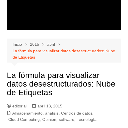
Inicio
2015
abril
La fórmula para visualizar datos desestructurados: Nube
de Etiquetas
La fórmula para visualizar
datos desestructurados: Nube
de Etiquetas
editorial
abril 13, 2015
Almacenamiento
,
analisis
,
Centros de datos
,
Cloud Computing
,
Opinion
,
software
,
Tecnología