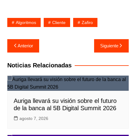
Algoritmos
Cliente
Zafiro
Navegación
Anterior
Siguiente
de
entradas
Noticias Relacionadas
Auriga llevará su visión sobre el futuro
de la banca al 5B Digital Summit 2026
agosto 7, 2026