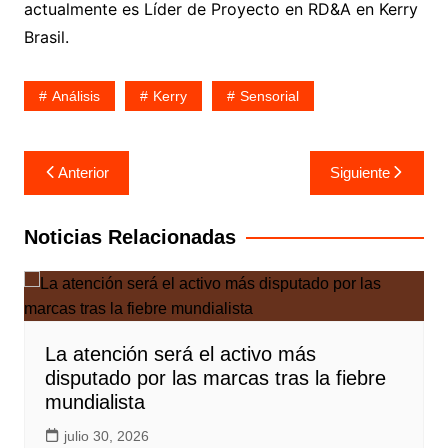
actualmente es Líder de Proyecto en RD&A en Kerry
Brasil.
Análisis
Kerry
Sensorial
Navegación
Anterior
Siguiente
de
entradas
Noticias Relacionadas
La atención será el activo más
disputado por las marcas tras la fiebre
mundialista
julio 30, 2026