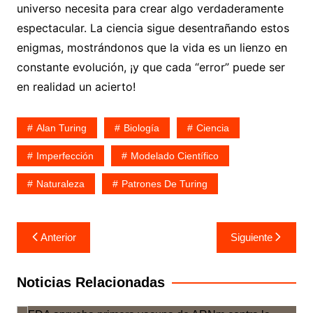
universo necesita para crear algo verdaderamente
espectacular. La ciencia sigue desentrañando estos
enigmas, mostrándonos que la vida es un lienzo en
constante evolución, ¡y que cada “error” puede ser
en realidad un acierto!
Alan Turing
Biología
Ciencia
Imperfección
Modelado Científico
Naturaleza
Patrones De Turing
Navegación
Anterior
Siguiente
de
entradas
Noticias Relacionadas