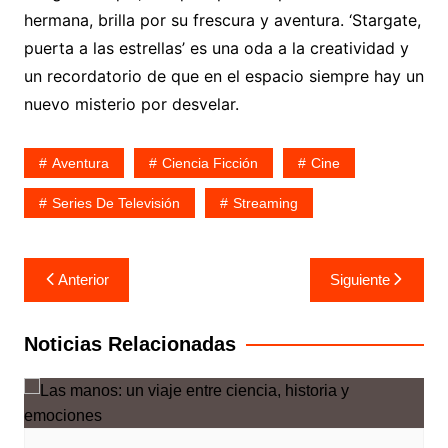
hermana, brilla por su frescura y aventura. ‘Stargate,
puerta a las estrellas’ es una oda a la creatividad y
un recordatorio de que en el espacio siempre hay un
nuevo misterio por desvelar.
Aventura
Ciencia Ficción
Cine
Series De Televisión
Streaming
Navegación
Anterior
Siguiente
de
entradas
Noticias Relacionadas