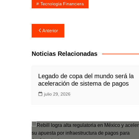
Tecnología Financiera
Navegación
Anterior
de
entradas
Noticias Relacionadas
Legado de copa del mundo será la
aceleración de sistema de pagos
julio 29, 2026