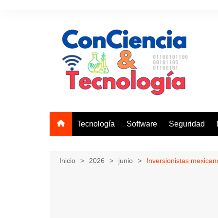
Saltar
al
contenido
Tecnología
Software
Seguridad
Inicio
2026
junio
Inversionistas mexican