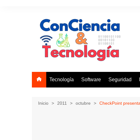
Saltar
al
contenido
Tecnología
Software
Seguridad
Inicio
2011
octubre
CheckPoint presenta