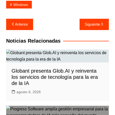
Windows
Navegación
Anterior
Siguiente
de
entradas
Noticias Relacionadas
Globant presenta Glob.AI y reinventa
los servicios de tecnología para la era
de la IA
agosto 6, 2026