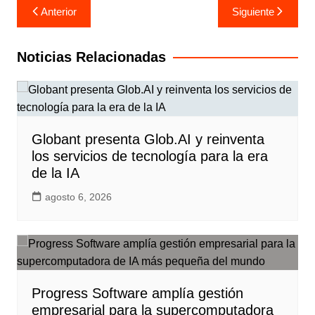
Navegación
Anterior
Siguiente
de
entradas
Noticias Relacionadas
Globant presenta Glob.AI y reinventa
los servicios de tecnología para la era
de la IA
agosto 6, 2026
Progress Software amplía gestión
empresarial para la supercomputadora