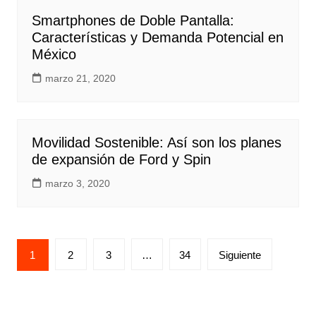
Smartphones de Doble Pantalla:
Características y Demanda Potencial en
México
marzo 21, 2020
Movilidad Sostenible: Así son los planes
de expansión de Ford y Spin
marzo 3, 2020
Paginación
1
2
3
…
34
Siguiente
de
entradas