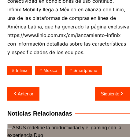
conectividad en condiciones de uso continuo.
Infinix Mobility llega a México en alianza con Linio,
una de las plataformas de compras en línea de
América Latina, que ha generado la página exclusiva
https://www.linio.com.mx/cm/lanzamiento-infinix
con información detallada sobre las características
y especificidades de los equipos.
Infinix
Mexico
Smartphone
Navegación
Anterior
Siguiente
de
entradas
Noticias Relacionadas