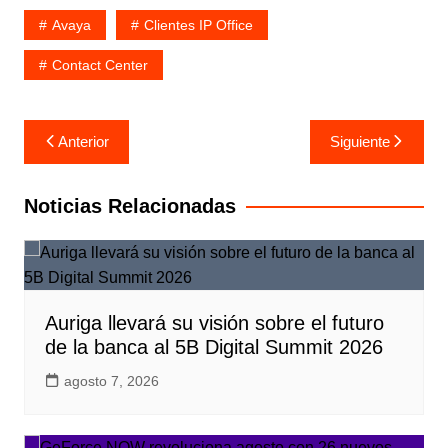
Avaya
Clientes IP Office
Contact Center
Navegación
Anterior
Siguiente
de
entradas
Noticias Relacionadas
Auriga llevará su visión sobre el futuro
de la banca al 5B Digital Summit 2026
agosto 7, 2026