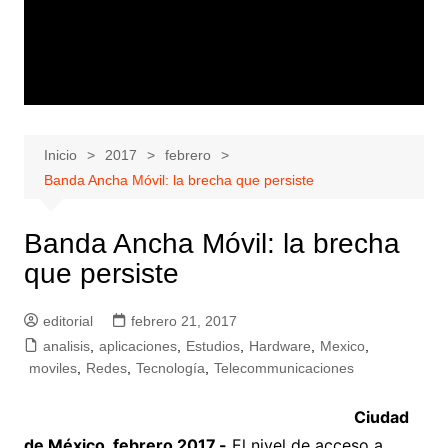
Inicio
2017
febrero
Banda Ancha Móvil: la brecha que persiste
Banda Ancha Móvil: la brecha
que persiste
editorial
febrero 21, 2017
analisis
,
aplicaciones
,
Estudios
,
Hardware
,
Mexico
,
moviles
,
Redes
,
Tecnología
,
Telecommunicaciones
Ciudad
de México, febrero 2017.-
El nivel de acceso a