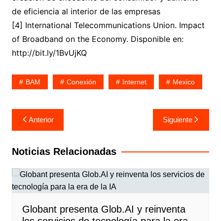
de eficiencia al interior de las empresas
[4] International Telecommunications Union. Impact
of Broadband on the Economy. Disponible en:
http://bit.ly/1BvUjKQ
BAM
Conexión
Internet
Mexico
Navegación
Anterior
Siguiente
de
entradas
Noticias Relacionadas
Globant presenta Glob.AI y reinventa