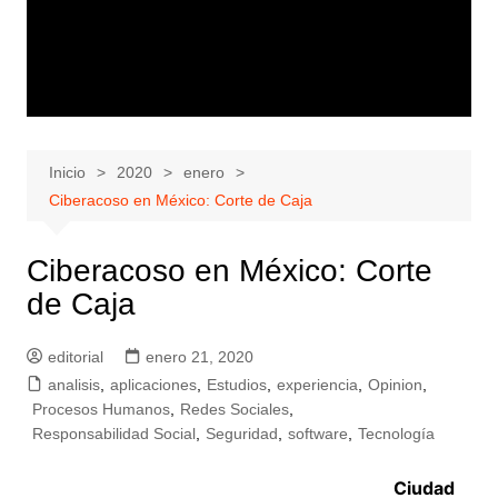
Inicio
2020
enero
Ciberacoso en México: Corte de Caja
Ciberacoso en México: Corte
de Caja
editorial
enero 21, 2020
analisis
,
aplicaciones
,
Estudios
,
experiencia
,
Opinion
,
Procesos Humanos
,
Redes Sociales
,
Responsabilidad Social
,
Seguridad
,
software
,
Tecnología
Ciudad