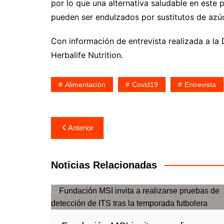
por lo que una alternativa saludable en este 
pueden ser endulzados por sustitutos de azúc
Con información de entrevista realizada a la
Herbalife Nutrition.
Alimentación
Covid19
Entrevista
Navegación
Anterior
de
entradas
Noticias Relacionadas