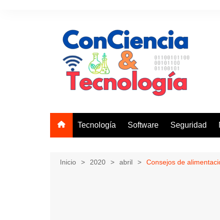
Saltar
al
contenido
Tecnología
Software
Seguridad
Inicio
2020
abril
Consejos de alimentaci