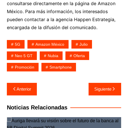
consultarse directamente en la página de Amazon
México. Para más información, los interesados
pueden contactar a la agencia Happen Estrategia,
encargada de la difusión del comunicado.
5G
Amazon México
Julio
Neo 5 GT
Nubia
Oferta
Promoción
Smartphone
Navegación
Anterior
Siguiente
de
entradas
Noticias Relacionadas