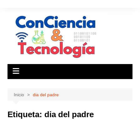
Saltar
al
contenido
Inicio
dia del padre
Etiqueta:
dia del padre