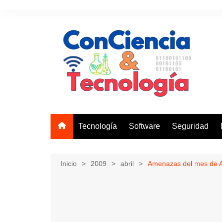
Saltar
al
contenido
Tecnología
Software
Seguridad
Inicio
2009
abril
Amenazas del mes de Ab