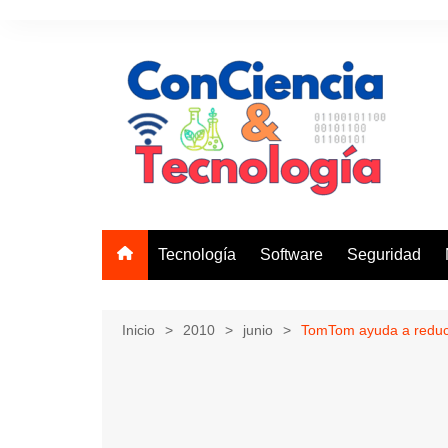
Saltar
al
contenido
Tecnología
Software
Seguridad
Inicio
2010
junio
TomTom ayuda a reduci