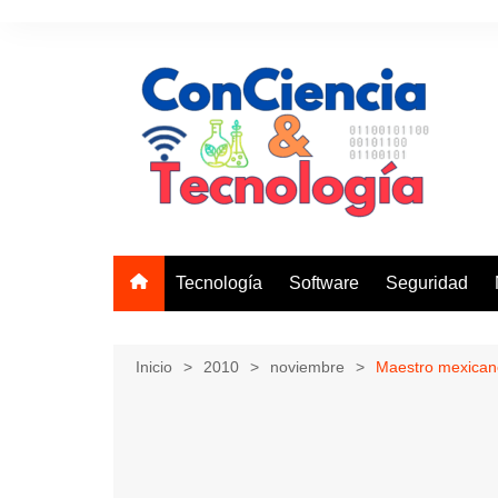
Saltar
al
contenido
Tecnología
Software
Seguridad
Inicio
2010
noviembre
Maestro mexicano