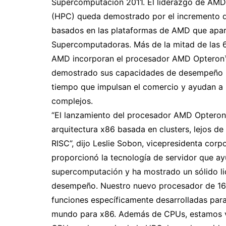
Supercomputación 2011. El liderazgo de AM
(HPC) queda demostrado por el incremento de
basados en las plataformas de AMD que apare
Supercomputadoras.
Más de la mitad de las
AMD incorporan el procesador AMD Opteron™ 
demostrado sus capacidades de desempeño m
tiempo que impulsan el comercio y ayudan a l
complejos.
“El lanzamiento del procesador AMD Opteron 
arquitectura x86 basada en clusters, lejos d
RISC”, dijo Leslie Sobon, vicepresidenta co
proporcionó la tecnología de servidor que a
supercomputación y ha mostrado un sólido li
desempeño. Nuestro nuevo procesador de 16 n
funciones específicamente desarrolladas par
mundo para x86. Además de CPUs, estamos v