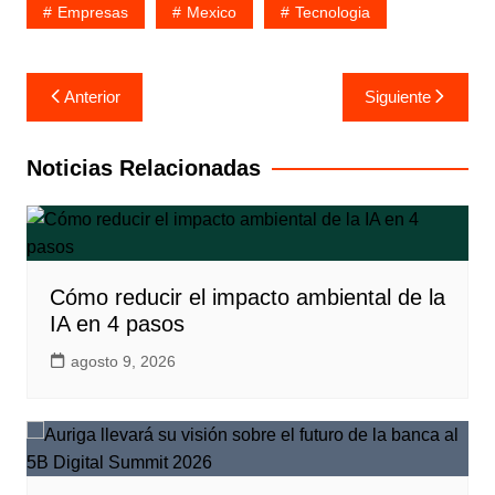
Empresas
Mexico
Tecnologia
Navegación
Anterior
Siguiente
de
entradas
Noticias Relacionadas
Cómo reducir el impacto ambiental de la
IA en 4 pasos
agosto 9, 2026