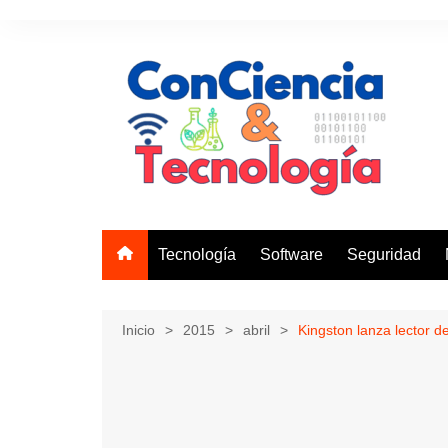
Saltar
al
contenido
Tecnología
Software
Seguridad
Inicio
2015
abril
Kingston lanza lector d