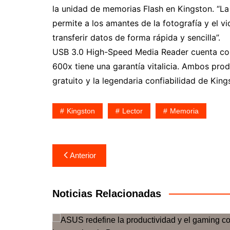
la unidad de memorias Flash en Kingston. “L
permite a los amantes de la fotografía y el v
transferir datos de forma rápida y sencilla”.
USB 3.0 High-Speed Media Reader cuenta con
600x tiene una garantía vitalicia. Ambos pro
gratuito y la legendaria confiabilidad de King
Kingston
Lector
Memoria
Navegación
Anterior
de
entradas
Noticias Relacionadas