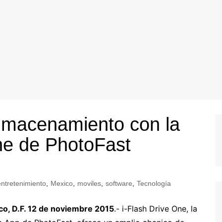
lmacenamiento con la
ne de PhotoFast
entretenimiento
,
Mexico
,
moviles
,
software
,
Tecnología
co, D.F. 12 de noviembre 2015
.- i-Flash Drive One, la