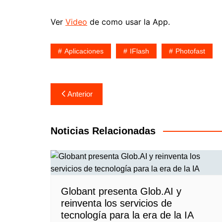
Ver
Video
de como usar la App.
Aplicaciones
IFlash
Photofast
Navegación
Anterior
de
entradas
Noticias Relacionadas
Globant presenta Glob.AI y
reinventa los servicios de
tecnología para la era de la IA