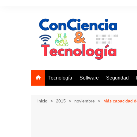
Saltar
al
contenido
Tecnología
Software
Seguridad
Inicio
2015
noviembre
Más capacidad de