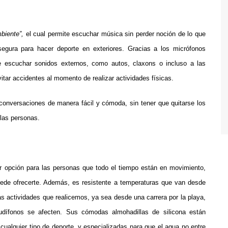
biente”,
el cual permite escuchar música sin perder noción de lo que
segura para hacer deporte en exteriores. Gracias a los micrófonos
le escuchar sonidos externos, como autos, claxons o incluso a las
itar accidentes al momento de realizar actividades físicas.
conversaciones de manera fácil y cómoda, sin tener que quitarse los
 las personas.
 opción para las personas que todo el tiempo están en movimiento,
puede ofrecerte. Además, es resistente a temperaturas que van desde
 las actividades que realicemos, ya sea desde una carrera por la playa,
audífonos se afecten. Sus cómodas almohadillas de silicona están
cualquier tipo de deporte, y especializadas para que el agua no entre