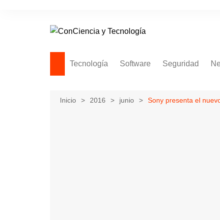
Saltar
al
contenido
Tecnología
Software
Seguridad
Ne
Inicio
2016
junio
Sony presenta el nuev