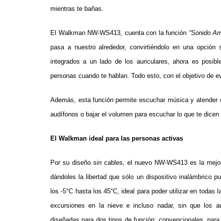
mientras te bañas.
El Walkman NW-WS413, cuenta con la función
“Sonido Am
pasa a nuestro alrededor, convirtiéndolo en una opción 
integrados a un lado de los auriculares, ahora es posib
personas cuando te hablan. Todo esto, con el objetivo de ev
Además, esta función
permite escuchar música y atender 
audífonos o bajar el volumen para escuchar lo que te dicen
El Walkman ideal para las personas activas
Por su diseño sin cables, el nuevo NW-WS413 es la mejor
dándoles la libertad que sólo un dispositivo inalámbrico 
los -5°C hasta los 45°C, ideal para poder utilizar en todas
excursiones en la nieve e incluso nadar, sin que los 
diseñadas para dos tipos de función: convencionales, para 