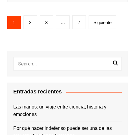
Paginación
1
2
3
…
7
Siguiente
de
entradas
Entradas recientes
Las manos: un viaje entre ciencia, historia y
emociones
Por qué nacer indefenso puede ser una de las