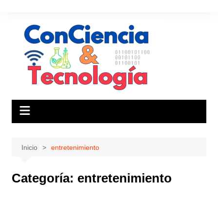
Saltar
al
contenido
Inicio
entretenimiento
Categoría:
entretenimiento