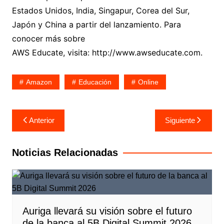
Estados Unidos, India, Singapur, Corea del Sur,
Japón y China a partir del lanzamiento. Para
conocer más sobre
AWS Educate, visita: http://www.awseducate.com.
Amazon
Educación
Online
Navegación
Anterior
Siguiente
de
entradas
Noticias Relacionadas
Auriga llevará su visión sobre el futuro
de la banca al 5B Digital Summit 2026