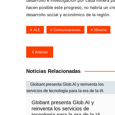
desarrollo e investigación por cada minera pa
hacen posible este progreso, no habría un cr
desarrollo social y económico de la región.
ALE
Comunicaciones
Minería
Navegación
Anterior
de
entradas
Noticias Relacionadas
Globant presenta Glob.AI y
reinventa los servicios de
tecnología para la era de la IA