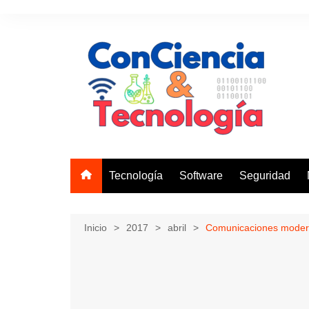
Saltar
al
contenido
Tecnología
Software
Seguridad
Inicio
2017
abril
Comunicaciones moderna