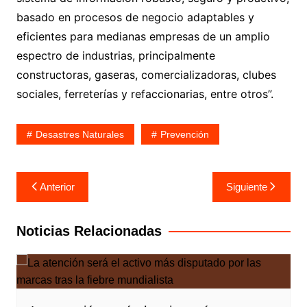
basado en procesos de negocio adaptables y
eficientes para medianas empresas de un amplio
espectro de industrias, principalmente
constructoras, gaseras, comercializadoras, clubes
sociales, ferreterías y refaccionarias, entre otros”.
Desastres Naturales
Prevención
Navegación
Anterior
Siguiente
de
entradas
Noticias Relacionadas