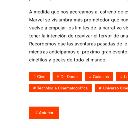
A medida que nos acercamos al estreno de es
Marvel se vislumbra más prometedor que nunc
vuelve a empujar los límites de la narrativa 
tener la intención de reavivar el fervor de un
Recordemos que las aventuras pasadas de los 
mientras anticipamos el próximo gran evento
cinéfilos y geeks de todo el mundo.
Cine
Dr. Doom
Galactus
Lo
Tecnología Cinematográfica
Universo Cin
Navegación
Anterior
de