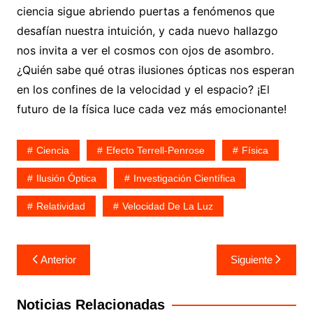
ciencia sigue abriendo puertas a fenómenos que
desafían nuestra intuición, y cada nuevo hallazgo
nos invita a ver el cosmos con ojos de asombro.
¿Quién sabe qué otras ilusiones ópticas nos esperan
en los confines de la velocidad y el espacio? ¡El
futuro de la física luce cada vez más emocionante!
Ciencia
Efecto Terrell-Penrose
Física
Ilusión Óptica
Investigación Científica
Relatividad
Velocidad De La Luz
Navegación
Anterior
Siguiente
de
entradas
Noticias Relacionadas