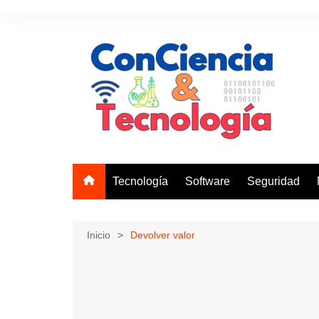
Saltar
al
contenido
Tecnología
Software
Seguridad
Inicio
Devolver valor