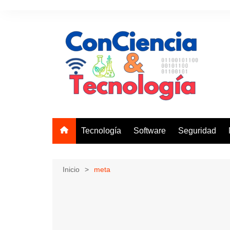
Saltar
al
contenido
Tecnología
Software
Seguridad
Inicio
meta