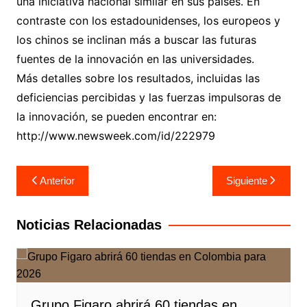
una iniciativa nacional similar en sus países. En
contraste con los estadounidenses, los europeos y
los chinos se inclinan más a buscar las futuras
fuentes de la innovación en las universidades.
Más detalles sobre los resultados, incluidas las
deficiencias percibidas y las fuerzas impulsoras de
la innovación, se pueden encontrar en:
http://www.newsweek.com/id/222979
Navegación
Anterior
Siguiente
de
entradas
Noticias Relacionadas
Grupo Figaro abrirá 60 tiendas en