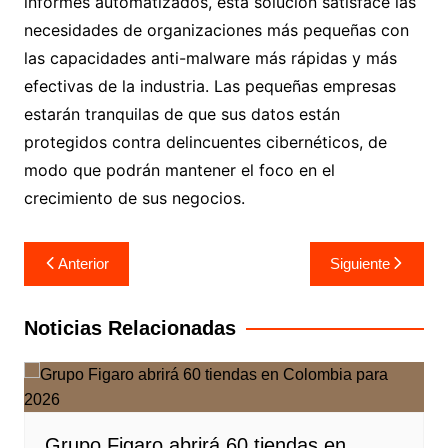
informes automatizados, esta solución satisface las
necesidades de organizaciones más pequeñas con
las capacidades anti-malware más rápidas y más
efectivas de la industria. Las pequeñas empresas
estarán tranquilas de que sus datos están
protegidos contra delincuentes cibernéticos, de
modo que podrán mantener el foco en el
crecimiento de sus negocios.
Navegación
Anterior
Siguiente
de
entradas
Noticias Relacionadas
Grupo Figaro abrirá 60 tiendas en