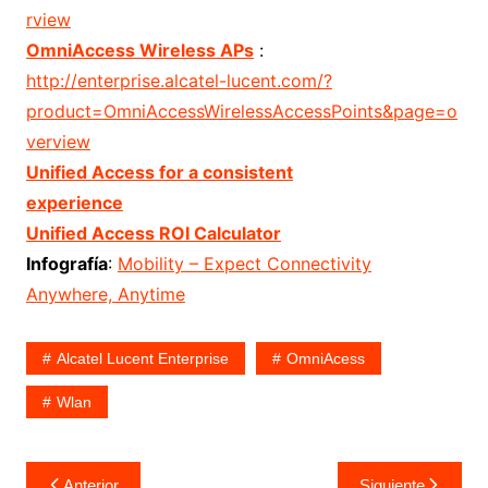
rview
OmniAccess Wireless APs
:
http://enterprise.alcatel-lucent.com/?
product=OmniAccessWirelessAccessPoints&page=o
verview
Unified Access for a consistent
experience
Unified Access ROI Calculator
Infografía
:
Mobility – Expect Connectivity
Anywhere, Anytime
Alcatel Lucent Enterprise
OmniAcess
Wlan
Navegación
Anterior
Siguiente