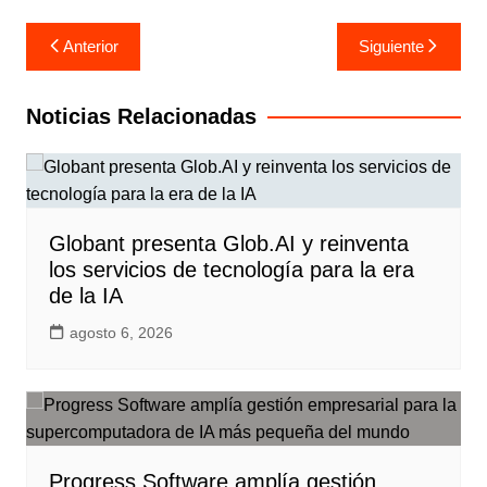
Navegación
Anterior
Siguiente
de
entradas
Noticias Relacionadas
Globant presenta Glob.AI y reinventa
los servicios de tecnología para la era
de la IA
agosto 6, 2026
Progress Software amplía gestión