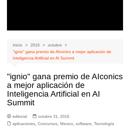
Inicio
2016
octubre
"ignio" gana premio de AIconics a mejor aplicación de
Inteligencia Artificial en AI Summit
"ignio" gana premio de AIconics
a mejor aplicación de
Inteligencia Artificial en AI
Summit
editorial
octubre 31, 2016
aplicaciones
,
Concursos
,
Mexico
,
software
,
Tecnología