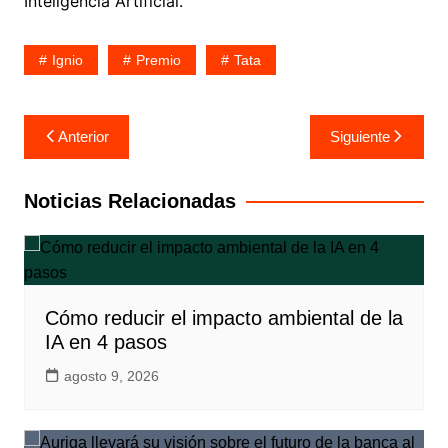
Inteligencia Artificial.
Ignio
Premio
Tata
Navegación
Anterior
Siguiente
de
entradas
Noticias Relacionadas
Cómo reducir el impacto ambiental de la
IA en 4 pasos
agosto 9, 2026