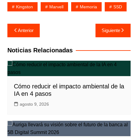
Kingston
Marvell
Memoria
SSD
Navegación
Anterior
Siguiente
de
entradas
Noticias Relacionadas
Cómo reducir el impacto ambiental de la
IA en 4 pasos
agosto 9, 2026