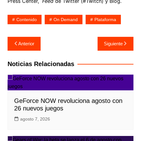
Press Center,
Feed
de Twitter (#Twitch) y Blog.
Contenido
On Demand
Plataforma
Navegación
Anterior
Siguiente
de
entradas
Noticias Relacionadas
GeForce NOW revoluciona agosto con
26 nuevos juegos
agosto 7, 2026