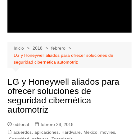
Inicio
2018
febrero
LG y Honeywell aliados para ofrecer soluciones de
seguridad cibernética automotriz
LG y Honeywell aliados para
ofrecer soluciones de
seguridad cibernética
automotriz
editorial
febrero 28, 2018
acuerdos
,
aplicaciones
,
Hardware
,
Mexico
,
moviles
,