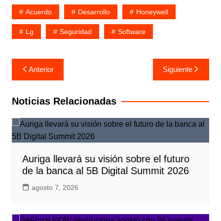
Acuerdo
Desarrollo
Honeywell
Lg
Seguridad
Software
Navegación
Anterior
Siguiente
de
entradas
Noticias Relacionadas
Auriga llevará su visión sobre el futuro
de la banca al 5B Digital Summit 2026
agosto 7, 2026