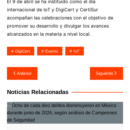
El 9 de abril se ha instituido como el día
internacional de IoT y DigiCert y CertiSur
acompañan las celebraciones con el objetivo de
promover su desarrollo y divulgar los avances
alcanzados en la materia a nivel local.
DigiCert
Evento
IoT
Navegación
Anterior
Siguiente
de
entradas
Noticias Relacionadas