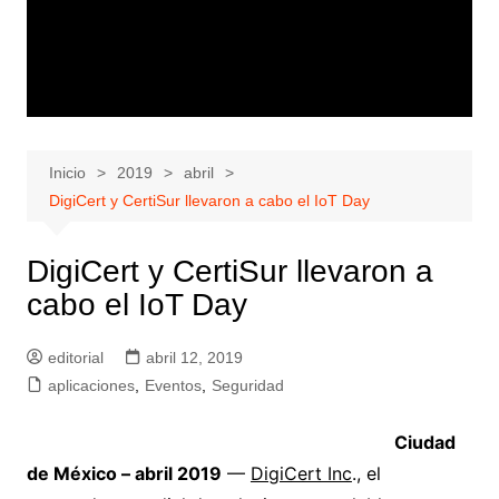
Inicio
2019
abril
DigiCert y CertiSur llevaron a cabo el IoT Day
DigiCert y CertiSur llevaron a
cabo el IoT Day
editorial
abril 12, 2019
aplicaciones
,
Eventos
,
Seguridad
Ciudad
de México – abril 2019
—
DigiCert Inc
., el