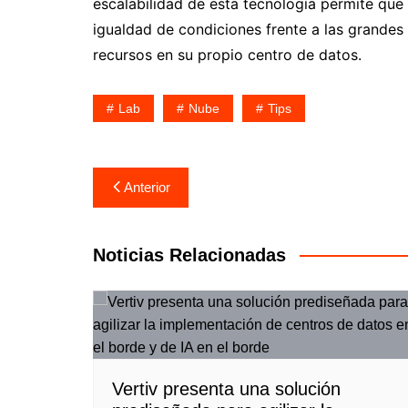
escalabilidad de esta tecnología permite qu
igualdad de condiciones frente a las grandes
recursos en su propio centro de datos.
Lab
Nube
Tips
Navegación
Anterior
de
entradas
Noticias Relacionadas
Vertiv presenta una solución