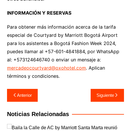
INFORMACIÓN Y RESERVAS
Para obtener más información acerca de la tarifa
especial de Courtyard by Marriott Bogotá Airport
para los asistentes a Bogotá Fashion Week 2024,
puedes llamar al +57-601-4841884, por WhatsApp
al: +573124646740 o enviar un mensaje a:
mercadeocourtyard@oxohotel.com
. Aplican
términos y condiciones.
Navegación
Anterior
Siguiente
de
entradas
Noticias Relacionadas