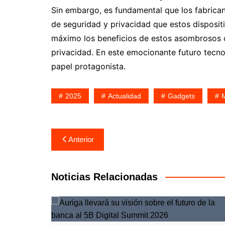
Sin embargo, es fundamental que los fabrican
de seguridad y privacidad que estos disposit
máximo los beneficios de estos asombrosos di
privacidad. En este emocionante futuro tecn
papel protagonista.
2025
Actualidad
Gadgets
Navegación
Anterior
de
entradas
Noticias Relacionadas