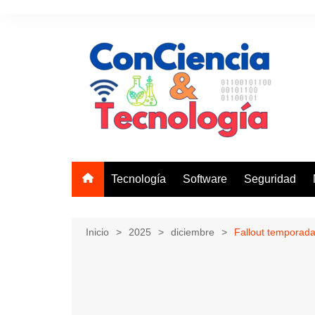
Saltar
al
contenido
Tecnología
Software
Seguridad
Inicio
2025
diciembre
Fallout temporada